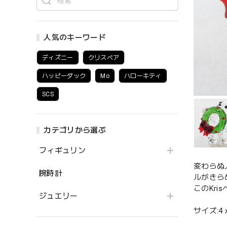
人気のキーワード
ディズニー
クリスベア
ハッピーダック
Mo
ハローキティ
SCS
カテゴリから選ぶ
フィギュリン
変わらぬ
腕時計
ルがきら
このKr
ジュエリー
サイズ:4 x 