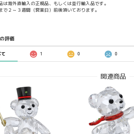
品は海外直輸入の正規品、もしくは並行輸入品です。
まで２～３週間（営業日）前後頂いております。
の評価
べて
1
0
0
関連商品