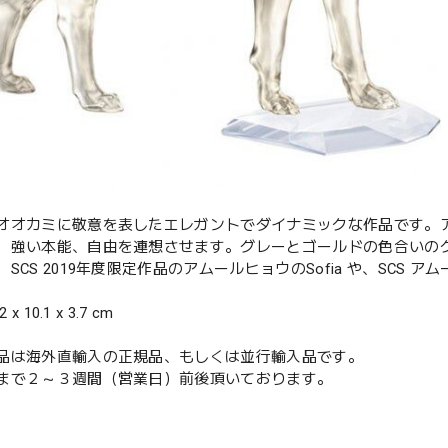
オオカミに敬意を表したエレガントでダイナミックな作品です。
、強い本能、自由を連想させます。グレーとゴールドの色合いのク
SCS 2019年度限定作品のアムールヒョウのSofia や、SCS
 x 10.1 x 3.7 cm
品は海外直輸入の正規品、もしくは並行輸入品です。
まで２～３週間（営業日）前後頂いております。