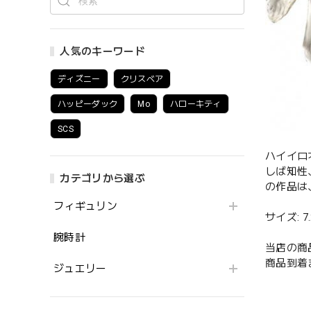
人気のキーワード
ディズニー
クリスベア
ハッピーダック
Mo
ハローキティ
SCS
ハイイロ
しば知性
カテゴリから選ぶ
の作品は、
フィギュリン
サイズ: 7.2
腕時計
当店の商
商品到着
ジュエリー