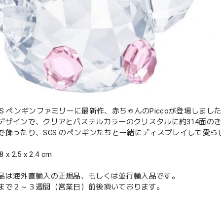
CS ペンギンファミリーに最新作、赤ちゃんのPiccoが登場しま
デザインで、クリアとパステルカラーのクリスタルに約314面の
で飾ったり、SCS のペンギンたちと一緒にディスプレイして愛
 x 2.5 x 2.4 cm
品は海外直輸入の正規品、もしくは並行輸入品です。
まで２～３週間（営業日）前後頂いております。