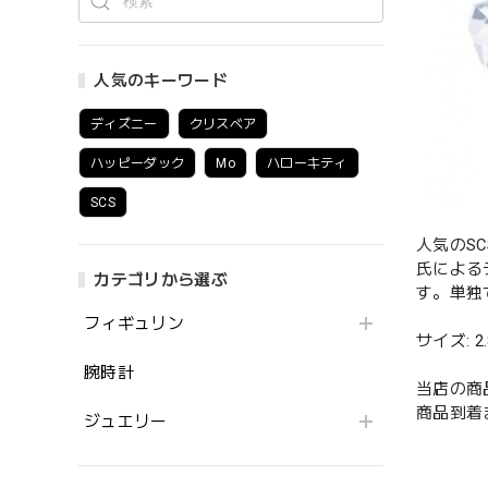
人気のキーワード
ディズニー
クリスベア
ハッピーダック
Mo
ハローキティ
SCS
人気のS
氏による
カテゴリから選ぶ
す。単独
フィギュリン
サイズ: 2.8
腕時計
当店の商
商品到着
ジュエリー