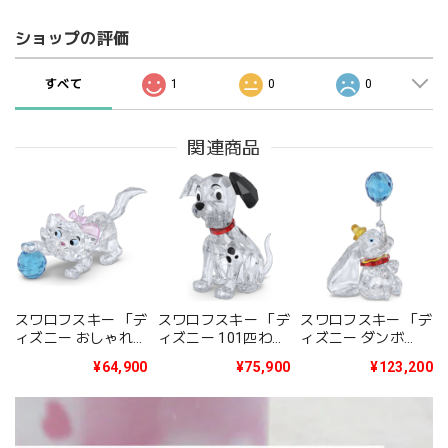
ショップの評価
すべて
1
0
0
関連商品
スワロフスキー 「デ
スワロフスキー 「デ
スワロフスキー 「デ
ィズニー おしゃれキ
ィズニー 101匹わん
ィズニー ダンボ
ャット Classics The
ちゃん Classics 101
Classics Dumbo」
¥64,900
¥75,900
¥123,200
Aristocats - Marie」
Dalmatians -
5692964
5692967
Lucky」 5692966