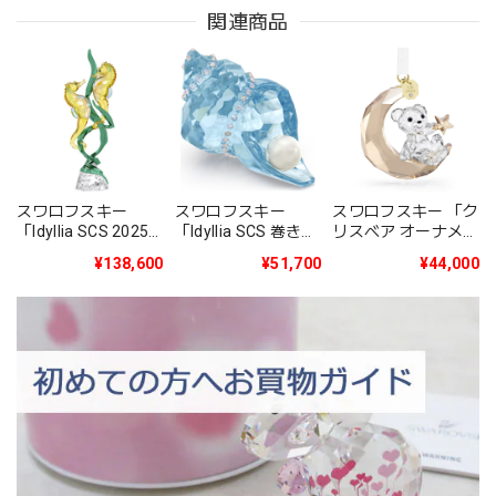
関連商品
スワロフスキー
スワロフスキー
スワロフスキー 「ク
「Idyllia SCS 2025
「Idyllia SCS 巻き貝
リスベア オーナメン
年度限定作品タツノ
とパール」
ト 2025年度限定生
¥138,600
¥51,700
¥44,000
オトシゴ」
5690545
産品」5701830
5691274