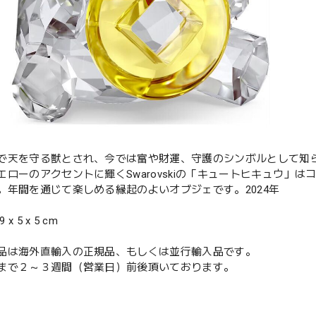
で天を守る獣とされ、今では富や財運、守護のシンボルとして知
エローのアクセントに輝くSwarovskiの「キュートヒキュウ」
。年間を通じて楽しめる縁起のよいオブジェです。2024年
 x 5 x 5 cm
品は海外直輸入の正規品、もしくは並行輸入品です。
まで２～３週間（営業日）前後頂いております。