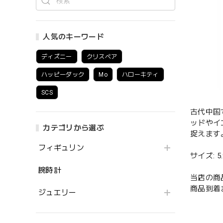
人気のキーワード
ディズニー
クリスベア
ハッピーダック
Mo
ハローキティ
SCS
古代中国
ッドやイ
カテゴリから選ぶ
捉えます
フィギュリン
サイズ: 5.9
腕時計
当店の商
商品到着
ジュエリー