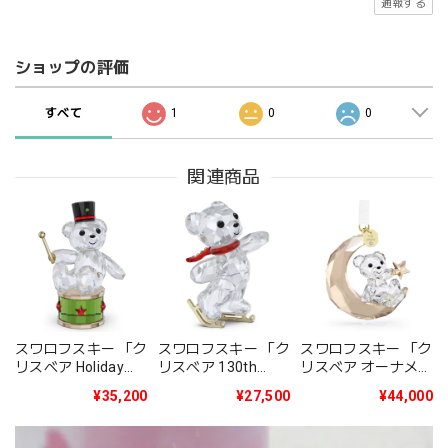
通報する
ショップの評価
すべて
1
0
0
関連商品
スワロフスキー 「ク
スワロフスキー 「ク
スワロフスキー 「ク
リスベア Holiday
リスベア 130th
リスベア オーナメン
2025年度限定生産
Anniversary」
ト 2025年度限定生
¥35,200
¥27,500
¥44,000
品」5701510
5701787
産品」5701830