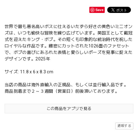
Save
世界で最も悪名高いボスに仕えるいたずら好きの黄色いミニオン
ズは、いつも愉快な冒険を繰り広げています。英国王として戴冠
式を迎えたキング・ボブ。その短くも印象的な統治時代を祝した
ロイヤルな作品です。緻密にカットされた1026面のファセット
で、ボブの喜びにあふれた表情と愛らしいポーズを見事に捉えた
デザインです。2025年
サイズ: 11.8 x 6 x 8.3 cm
当店の商品は海外直輸入の正規品、もしくは並行輸入品です。
商品到着まで２～３週間（営業日）前後頂いております。
この商品をアプリで見る
通報する