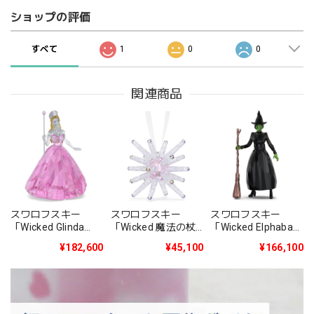
ショップの評価
すべて
1
0
0
関連商品
スワロフスキー
スワロフスキー
スワロフスキー
「Wicked Glinda
「Wicked 魔法の杖
「Wicked Elphaba
Upland グリンダ」
オーナメント」
Thropp エルファ
¥182,600
¥45,100
¥166,100
5701514
5701516
バ・スロップ」
5701515